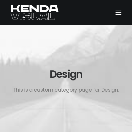
Home
Pages
Features
Design
Works
Blog
This is a custom category page for Design.
Shop